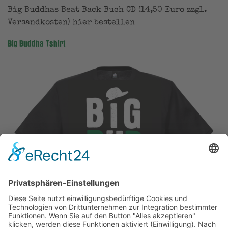
Big Buddhas Beat Back Buch CD (14,50 Euro zzgl.
Versandkosten) hier bestellen
Big Buddha Tshirt